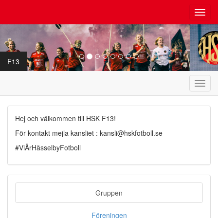
Toggl
navig
F13
Toggl
navig
Hej och välkommen till HSK F13!
För kontakt mejla kansliet : kansli@hskfotboll.se
#ViÄrHässelbyFotboll
Gruppen
Föreningen