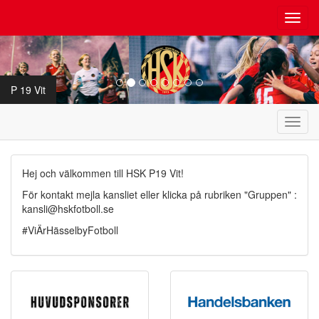
Toggl
navig
P 19 Vit
Toggl
navig
Hej och välkommen till HSK P19 Vit!
För kontakt mejla kansliet eller klicka på rubriken "Gruppen" :
kansli@hskfotboll.se
#ViÄrHässelbyFotboll