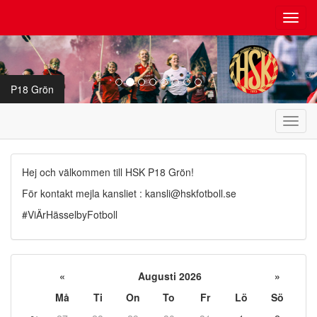
Toggl
navig
P18 Grön
Toggl
navig
Hej och välkommen till HSK P18 Grön!
För kontakt mejla kansliet : kansli@hskfotboll.se
#ViÄrHässelbyFotboll
«
Augusti 2026
»
Må
Ti
On
To
Fr
Lö
Sö