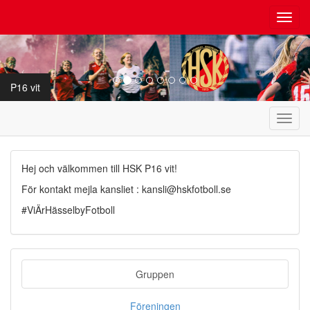
Toggl
navig
P16 vit
Toggl
navig
Hej och välkommen till HSK P16 vit!
För kontakt mejla kansliet : kansli@hskfotboll.se
#ViÄrHässelbyFotboll
Gruppen
Föreningen