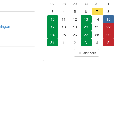
27
28
29
30
31
1
3
4
5
6
7
8
10
11
12
13
14
15
ningen
17
18
19
20
21
22
24
25
26
27
28
29
31
1
2
3
4
5
Till kalendern