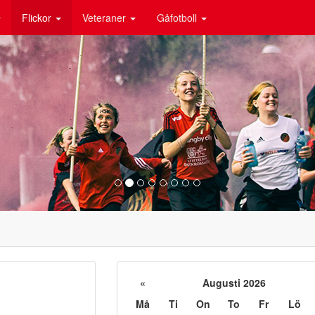
Flickor
Veteraner
Gåfotboll
«
Augusti 2026
Må
Ti
On
To
Fr
Lö