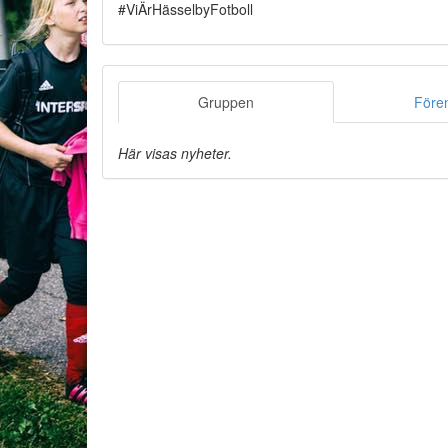
#ViÄrHässelbyFotboll
Gruppen
Före
Här visas nyheter.