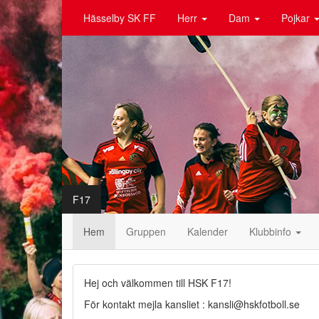
Hässelby SK FF
Herr
Dam
Pojkar
F17
Hem
Gruppen
Kalender
Klubbinfo
Hej och välkommen till HSK F17!
För kontakt mejla kansliet : kansli@hskfotboll.se