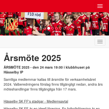
Toggl
navig
Toggl
navig
Årsmöte 2025
ÅRSMÖTE 2025 - den 24 mars 19:00 i klubbhuset på
Hässelby IP
Samtliga medlemmar kallas till årsmöte för verksamhetsåret
2024. Valberedningens förslag finns tillgängligt nedan, andra års
möteshandlingar finns tillgängliga från 17 mars.
Hässelby SK FF's stadgar - Medlemsavtal
Hässelby SK FF är en ideell förening. En fotbollsförening är en