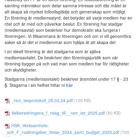
samling människor som delar samma intresse och där målet är
att skapa så mycket fotbollsglädje och gemenskap som möjligt.
En förening är medlemsstyrd, det betyder att varje medlem har en
röst och är med och påverkar beslut. En förening har stadgar
(medlemsavtal) som beskriver hur demokratin ska fungera i
föreningen. Vi tillsammans är föreningen och om vi vill genomföra
saker så är det vi medlemmar som hjälps åt att skapa det
I en ideell förening är det stadgarna som är själva
medlemsavtalet. De beskriver den föreningsjuridik som vår
förening bygger på och vad man som medlem har för rättigheter
och skyldigheter.
Stadgarna (medlemsavtalet) beskriver årsmötet under 17 § - 23
§. Stagarna i sin helhet hittar ni
här
_rsm_tesprotokoll_25.03.24.pdf
(100 KB)
Valberedningens_f_rslag_till__rsm_tet_2025.pdf
(50 KB)
HSK_Verksamhets-
_och_F_rvaltningsber_ttelse_2024_samt_budget_2025.pdf
(700