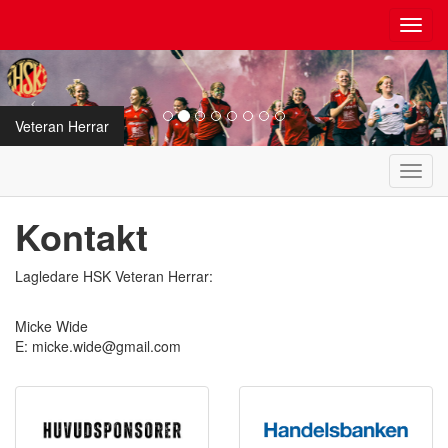
Toggl
navig
Veteran Herrar
Toggl
navig
Kontakt
Lagledare HSK Veteran Herrar:
Micke Wide
E: micke.wide@gmail.com