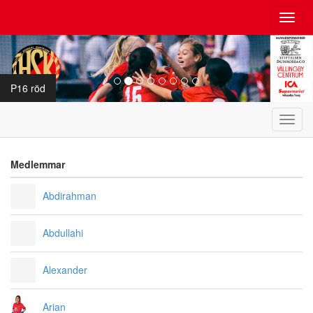
Toggl
navig
P16 röd
Toggl
navig
Medlemmar
Abdirahman
Abdullahi
Alexander
Arian