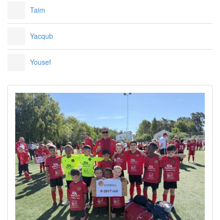
Taim
Yacqub
Yousef