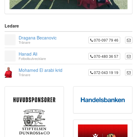
Ledare
Dragana Becanovic
070-097 79 46
Tränare
Hanad Ali
070-480 36 57
Fotbollsutvecklare
Mohamed El arabi krid
072-043 19 19
Tränare