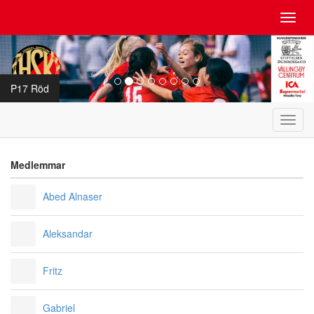
Toggl
navig
P17 Röd
Toggl
navig
Medlemmar
Abed Alnaser
Aleksandar
Fritz
Gabriel