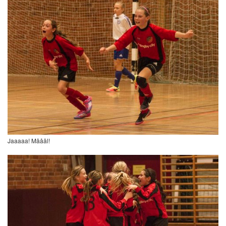
Jaaaaa! Mååål!