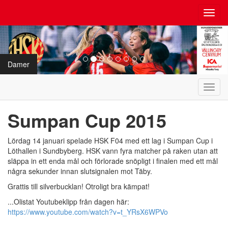
Toggl
navig
Damer
Toggl
navig
Sumpan Cup 2015
Lördag 14 januari spelade HSK F04 med ett lag i Sumpan Cup i
Löthallen i Sundbyberg. HSK vann fyra matcher på raken utan att
släppa in ett enda mål och förlorade snöpligt i finalen med ett mål
några sekunder innan slutsignalen mot Täby.
Grattis till silverbucklan! Otroligt bra kämpat!
...Olistat Youtubeklipp från dagen här:
https://www.youtube.com/watch?v=t_YRsX6WPVo