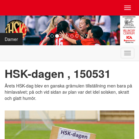
Toggl
navig
Damer
Toggl
navig
HSK-dagen , 150531
Årets HSK-dag blev en ganska gråmulen tillställning men bara på
himlavalvet; på och vid sidan av plan var det idel solsken, skratt
och glatt humör.